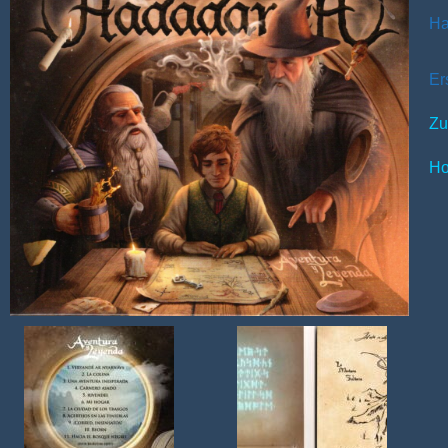
Ha
Er
Zu
Ho