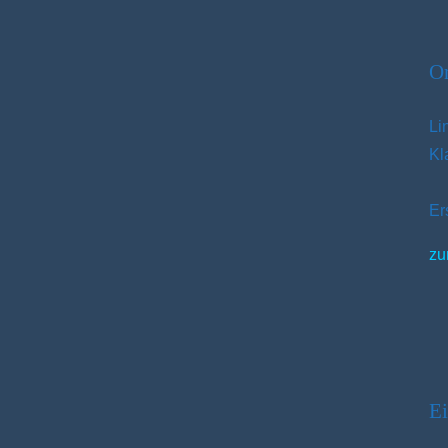
Or
Li
Kl
Er
zu
Ei