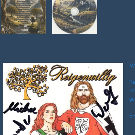
Wa
Re
mi
ge
Er