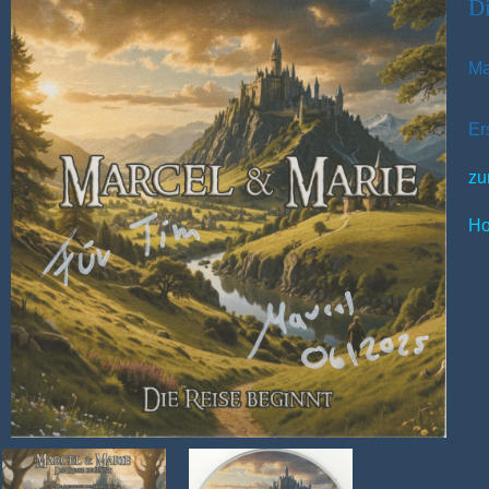
Di
Ma
Er
zu
Ho