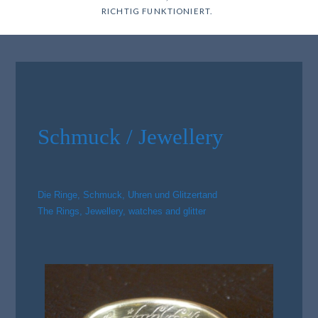
RICHTIG FUNKTIONIERT.
Schmuck / Jewellery
Die Ringe, Schmuck, Uhren und Glitzertand
The Rings, Jewellery, watches and glitter