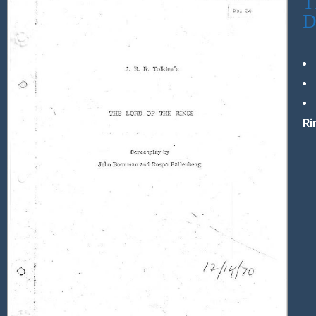
T
D
Ri