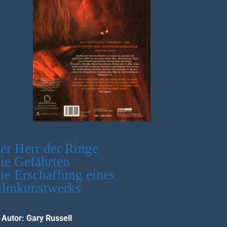
er Herr der Ringe
ie Gefährten
ie Erschaffung eines
ilmkunstwerks
Autor: Gary Russell