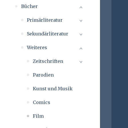
Bücher
Primärliteratur
Sekundärliteratur
Weiteres
Zeitschriften
Parodien
Flammifer
Kunst und Musik
Amon Hen & Mallorn
Comics
Sammelfiguren
Film