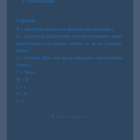
Spontanzauber
Legende
:
R
= rare (Diese Karten sind allgemein die seltensten.)
U
= Uncommon (Diese Karten sind nicht besonders selten,
jedoch kommen sie weitaus seltener vor, als die Common-
Karten.)
C
= Common (Dies sind die am häufigsten vorkommenden
Karten.)
T
= Token
M
= M
L
= L
P
= P
I
= I
POST VIEWS:
143