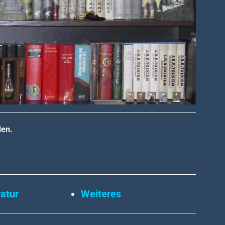
den.
ratur
Weiteres