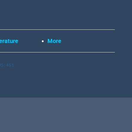
erature
More
S:
451