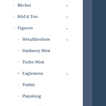
Bücher
Bild & Ton
Figuren
Weta/Siteshow
Danburry Mint
Weta Lotr
Tudor Mint
Weta Hobbit
Eaglemoss
Toybiz
Schachfiguren
Playalong
Hobbit Figuren