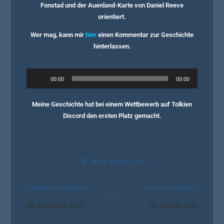
Fonstad und der Auenland-Karte von Daniel Reeve
orientiert.
Wer mag, kann mir
hier
einen Kommentar zur Geschichte
hinterlassen.
Audio-
00:00
00:00
Player
Meine Geschichte hat bei einem Wettbewerb auf Tolkien
Discord den ersten Platz gemacht.
POST VIEWS:
201
VORHERIGER BEITRAG
NÄCHSTER BEITRAG
08. Dezember 2019
21. Februar 2021