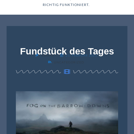
RICHTIG FUNKTIONIERT.
Fundstück des Tages
21. Februar 2021
ADMIN
21. FEBRUAR 2021
UNCATEGORIZED